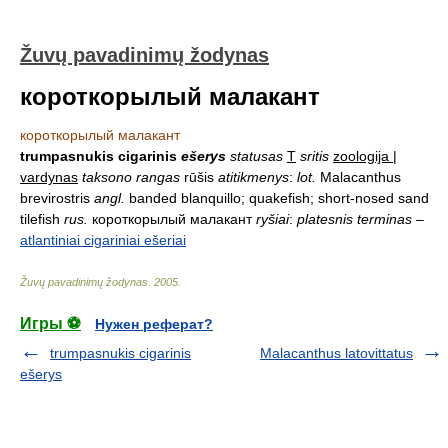
Žuvų pavadinimų žodynas
короткорылый малакант
короткорылый малакант
trumpasnukis cigarinis
ešerys
statusas
T
sritis
zoologija |
vardynas
taksono rangas
rūšis
atitikmenys
:
lot.
Malacanthus
brevirostris
angl.
banded blanquillo; quakefish; short-nosed sand
tilefish
rus.
короткорылый малакант
ryšiai
:
platesnis terminas
–
atlantiniai cigariniai ešeriai
Žuvų pavadinimų žodynas
.
2005
.
Игры ⚽
Нужен реферат?
trumpasnukis cigarinis
Malacanthus latovittatus
ešerys