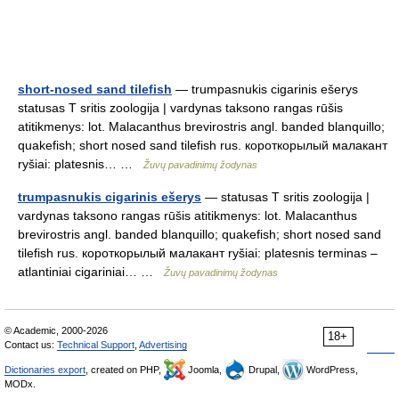
short-nosed sand tilefish
— trumpasnukis cigarinis ešerys
statusas T sritis zoologija | vardynas taksono rangas rūšis
atitikmenys: lot. Malacanthus brevirostris angl. banded blanquillo;
quakefish; short nosed sand tilefish rus. короткорылый малакант
ryšiai: platesnis… …
Žuvų pavadinimų žodynas
trumpasnukis cigarinis ešerys
— statusas T sritis zoologija |
vardynas taksono rangas rūšis atitikmenys: lot. Malacanthus
brevirostris angl. banded blanquillo; quakefish; short nosed sand
tilefish rus. короткорылый малакант ryšiai: platesnis terminas –
atlantiniai cigariniai… …
Žuvų pavadinimų žodynas
© Academic, 2000-2026
18+
Contact us:
Technical Support
,
Advertising
Dictionaries export
, created on PHP,
Joomla,
Drupal,
WordPress,
MODx.