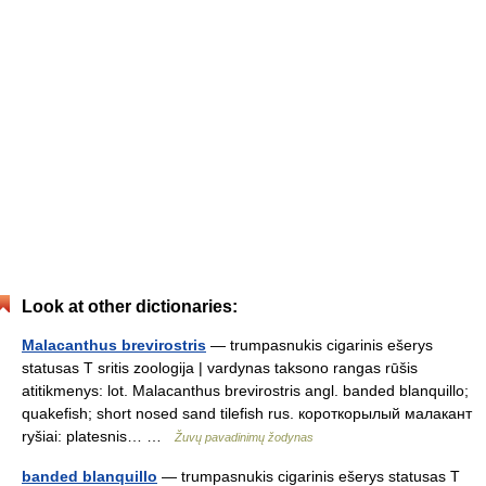
Look at other dictionaries:
Malacanthus brevirostris
— trumpasnukis cigarinis ešerys
statusas T sritis zoologija | vardynas taksono rangas rūšis
atitikmenys: lot. Malacanthus brevirostris angl. banded blanquillo;
quakefish; short nosed sand tilefish rus. короткорылый малакант
ryšiai: platesnis… …
Žuvų pavadinimų žodynas
banded blanquillo
— trumpasnukis cigarinis ešerys statusas T