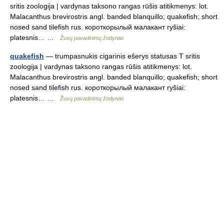
sritis zoologija | vardynas taksono rangas rūšis atitikmenys: lot.
Malacanthus brevirostris angl. banded blanquillo; quakefish; short
nosed sand tilefish rus. короткорылый малакант ryšiai:
platesnis… …
Žuvų pavadinimų žodynas
quakefish
— trumpasnukis cigarinis ešerys statusas T sritis
zoologija | vardynas taksono rangas rūšis atitikmenys: lot.
Malacanthus brevirostris angl. banded blanquillo; quakefish; short
nosed sand tilefish rus. короткорылый малакант ryšiai:
platesnis… …
Žuvų pavadinimų žodynas