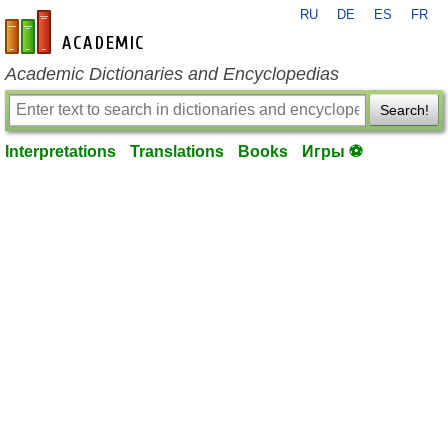
RU
DE
ES
FR
en-academic.com
Academic Dictionaries and Encyclopedias
Search!
Interpretations
Translations
Books
Игры ⚽